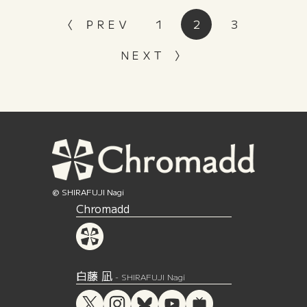
〈 ＰＲＥＶ
1
2
3
ＮＥＸＴ 〉
@ SHIRAFUJI Nagi
Chromadd
白藤 凪
- SHIRAFUJI Nagi