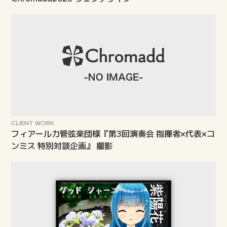
CLIENT WORK
フィアールカ管弦楽団様『第3回演奏会 指揮者×代表×コ
ンミス 特別対談企画』 撮影