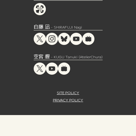
白藤 凪
- SHIRAFUJI Nagi
空宮 貍
- KUGU Tanuki (AtelierChura)
SITE POLICY
PRIVACY POLICY