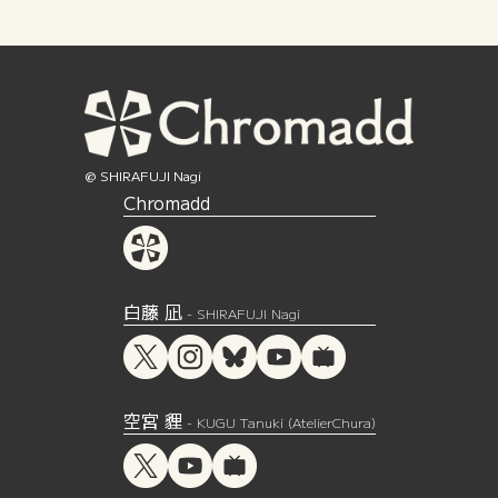
@ SHIRAFUJI Nagi
Chromadd
白藤 凪
- SHIRAFUJI Nagi
空宮 貍
- KUGU Tanuki (AtelierChura)