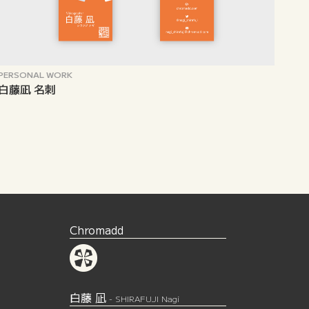
PERSONAL WORK
白藤凪 名刺
Chromadd
白藤 凪
- SHIRAFUJI Nagi