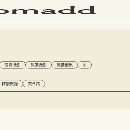
写真撮影
映像撮影
映像編集
本
探景旅録
美ら路